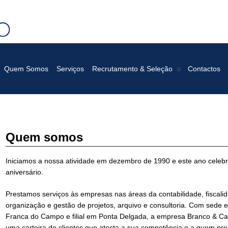
TRATIVOS E GESTÃO
Quem Somos
Serviços
Recrutamento & Seleção
Contactos
Quem somos
Iniciamos a nossa atividade em dezembro de 1990 e este ano celeb
aniversário.
Prestamos serviços às empresas nas áreas da contabilidade, fiscali
organização e gestão de projetos, arquivo e consultoria. Com sede e
Franca do Campo e filial em Ponta Delgada, a empresa Branco & Ca
uma carteira de clientes que atesta a sua competência e a quem pr